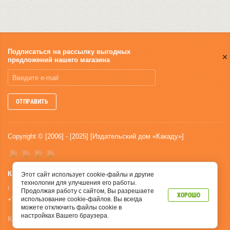
Подписаться на рассылку выгодных
предложений нашего магазина
ОТПРАВИТЬ
Copyright © [2006] - [2025] [Издательский дом «Какаду»]
Контакты
Этот сайт использует cookie-файлы и другие
технологии для улучшения его работы.
г. Пермь, ул. Ленина, 66 офис 116
Продолжая работу с сайтом, Вы разрешаете
ХОРОШО
использование cookie-файлов. Вы всегда
+7 952-664-65-67
можете отключить файлы cookie в
настройках Вашего браузера.
Компания Мегагрупп:
разработка интернет-магазинов