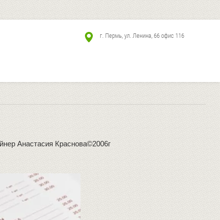
г. Пермь, ул. Ленина, 66 офис 116
7
айнер Анастасия Краснова©2006г