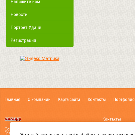
Напишите нам
Новости
Портрет Удачи
Регистрация
Главная
О компании
Карта сайта
Контакты
Портфолио
Контакты
г. Пермь, ул. Лени
Copyright © [2006] - [2025]
[Издательский дом «Какаду»]
Этот сайт использует cookie-файлы и другие технолог
+7 952-664-65-67